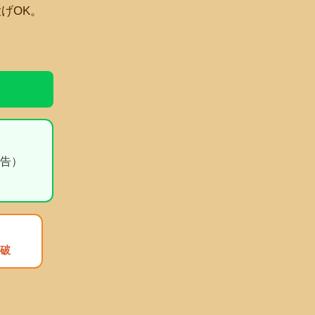
げOK。
広告）
破