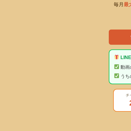
毎月
最
LI
動画
うち
チ