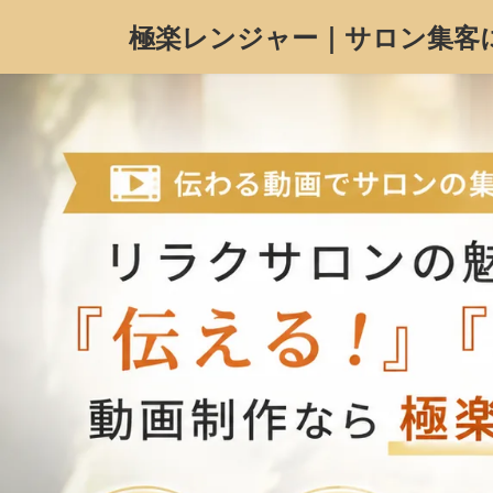
コ
ナ
極楽レンジャー｜サロン集客に強
ン
ビ
テ
ゲ
ン
ー
ツ
シ
へ
ョ
ス
ン
キ
に
ッ
移
プ
動