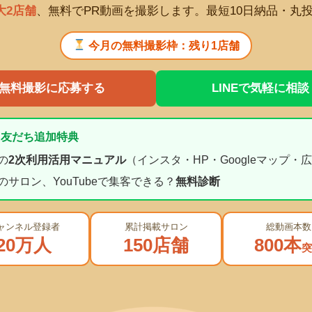
大2店舗
、無料でPR動画を撮影します。最短10日納品・丸投
今月の無料撮影枠：残り
1店舗
無料撮影に応募する
LINEで気軽に相談
NE友だち追加特典
の
2次利用活用マニュアル
（インスタ・HP・Googleマップ・
のサロン、YouTubeで集客できる？
無料診断
ャンネル登録者
累計掲載サロン
総動画本数
20万人
150店舗
800本
突